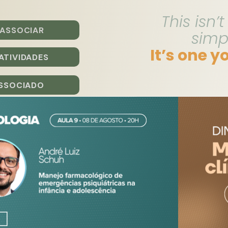
This isn’
 ASSOCIAR
simp
It’s one y
ATIVIDADES
ASSOCIADO