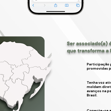
Ser associado(a) é
que transforma a 
Participação 
promovidas p
Tenha voz ati
moldam diretr
avanços na ps
Brasil.
Conecte-se a 