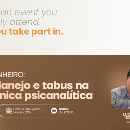
t an event you
ly attend.
ou take part in.