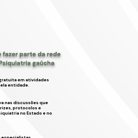
 fazer parte da rede
Psiquiatria gaúcha
gratuita em atividades
ela entidade.
va nas discussões que
izes, protocolos e
iquiatria no Estado e no
especialistas,