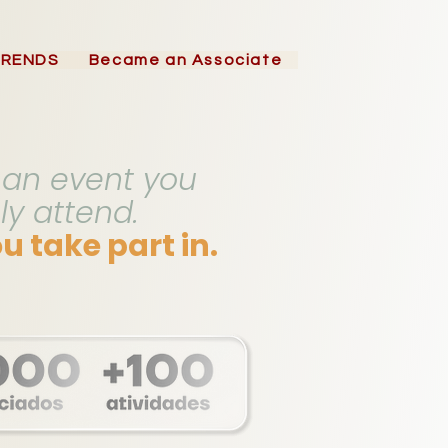
TRENDS
Became an Associate
t an event you
ly attend.
ou take part in.