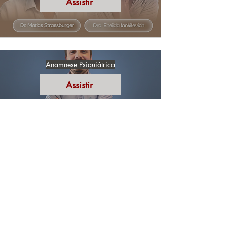
Assistir
Anamnese Psiquiátrica
Assistir
Neurodiversidade na Prática: Aprimorando o
Cuidado e a Ética Assistencial
Assistir