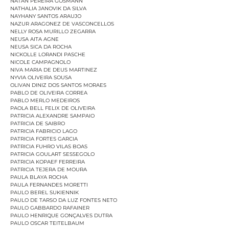
NATAN PEREIRA GOSMANN
NATHALIA JANOVIK DA SILVA
NAYHANY SANTOS ARAUJO
NAZUR ARAGONEZ DE VASCONCELLOS
NELLY ROSA MURILLO ZEGARRA
NEUSA AITA AGNE
NEUSA SICA DA ROCHA
NICKOLLE LORANDI PASCHE
NICOLE CAMPAGNOLO
NIVA MARIA DE DEUS MARTINEZ
NYVIA OLIVEIRA SOUSA
OLIVAN DINIZ DOS SANTOS MORAES
PABLO DE OLIVEIRA CORREA
PABLO MERLO MEDEIROS
PAOLA BELL FELIX DE OLIVEIRA
PATRICIA ALEXANDRE SAMPAIO
PATRICIA DE SAIBRO
PATRICIA FABRICIO LAGO
PATRICIA FORTES GARCIA
PATRICIA FUHRO VILAS BOAS
PATRICIA GOULART SESSEGOLO
PATRICIA KOPAEF FERREIRA
PATRICIA TEJERA DE MOURA
PAULA BLAYA ROCHA
PAULA FERNANDES MORETTI
PAULO BEREL SUKIENNIK
PAULO DE TARSO DA LUZ FONTES NETO
PAULO GABBARDO RAFAINER
PAULO HENRIQUE GONÇALVES DUTRA
PAULO OSCAR TEITELBAUM