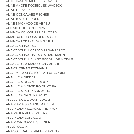
ALICE CASTRO MENEZES XAVIER
ALINE ANDRE RODRIGUES WAGECK
ALINE CERVIERI
ALINE GONÇALVES FISCHER
ALINE KIVES BERGER
ALINE MACHADO DE ABREU
ALOISIO HOFER BEGROW
AMANDA COLOGNESE PELIZZER
AMANDA DE SOUSA BERNARDES
AMANDA LORENZI RAMPINELLI
ANA CAROLINA DIAS
ANA CAROLINA GASPAR SEGANFREDO
ANA CAROLINA LINHARES HARTMANN
ANA CAROLINA RUARO SCOPEL DE MORAIS
ANA CLAUDIA MARCOLAN ZANCHET
ANA CRISTINA TIETZMANN
ANA EMILIA SEGATO SILVEIRA JARDIM
ANA LUCIA DIEDER
ANA LUCIA DUARTE BARON
ANA LUCIA MONTEIRO OLIVEIRA
ANA LUCIA ROBINSON ACHUTTI
ANA LUIZA DA SILVA ACHE
ANA LUIZA SALDANHA WOLF
ANA MARIA SCOFANO MAINIERI
ANA PAULA MEZACAZA FILIPPON
ANA PAULA PEUKERT BASSI
ANA PAULA SONAGLIO
ANA ROSA BOPP TESHEINER
ANA SFOGGIA
ANA SOLEDADE GRAEFF MARTINS