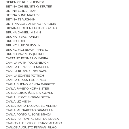
BERENICE RHEINHEIMER
BETINA CHMELNITSKY KRUTER
BETINA LEJDERMAN
BETINA SUNE MATTEVI
BETINA TERUCHKIN
BETTINA COTLIARENKO FICHBEIN
BIBIANA BOLTEN LUCION LORETO
BRUNA DANIELI MENIN
BRUNA RIBAS RONCHI
BRUNO LODI
BRUNO LUIZ GUIDOLIN
BRUNO MOMBACH PIFFERO
BRUNO PAZ MOSQUEIRO
CAETANO FENNER OLIVEIRA
CAMILA AUTH ROCKENBACH
CAMILA GENZ KISTEMACHER
CAMILA RUSCHEL SELBACH
CAMILA SOARES POTRICH
CAMILA ULSAN LOURENCO
CARLA BUENO MENNA BARRETO
CARLA FAVERO HOFMEISTER
CARLA GUIMARÃES IBARGOYEN
CARLA HERVÊ MORAM BICCA
CARLA LIZ VIENA
CARLA MARIA DO AMARAL VELHO
CARLA MUNARETTO GRANELLA
CARLA PORTO ALEGRE BRAGA
CARLA RUFFONI KETZER DE SOUZA
CARLOS ALBERTO IGLESIAS SALGADO
CARLOS AUGUSTO FERRARI FILHO