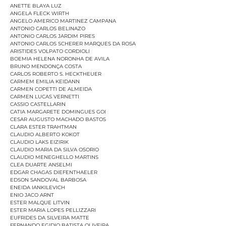
ANETTE BLAYA LUZ
ANGELA FLECK WIRTH
ANGELO AMERICO MARTINEZ CAMPANA
ANTONIO CARLOS BELINAZO
ANTONIO CARLOS JARDIM PIRES
ANTONIO CARLOS SCHERER MARQUES DA ROSA
ARISTIDES VOLPATO CORDIOLI
BOEMIA HELENA NORONHA DE AVILA
BRUNO MENDONÇA COSTA
CARLOS ROBERTO S. HECKTHEUER
CARMEM EMILIA KEIDANN
CARMEN COPETTI DE ALMEIDA
CARMEN LUCAS VERNETTI
CASSIO CASTELLARIN
CATIA MARGARETE DOMINGUES GOI
CESAR AUGUSTO MACHADO BASTOS
CLARA ESTER TRAHTMAN
CLAUDIO ALBERTO KOKOT
CLAUDIO LAKS EIZIRIK
CLAUDIO MARIA DA SILVA OSORIO
CLAUDIO MENEGHELLO MARTINS
CLEA DUARTE ANSELMI
EDGAR CHAGAS DIEFENTHAELER
EDSON SANDOVAL BARBOSA
ENEIDA IANKILEVICH
ENIO JACO ARNT
ESTER MALQUE LITVIN
ESTER MARIA LOPES PELLIZZARI
EUFRIDES DA SILVEIRA MATTE
FERNANDO EGIDIO BATISTA OLIVEIRA