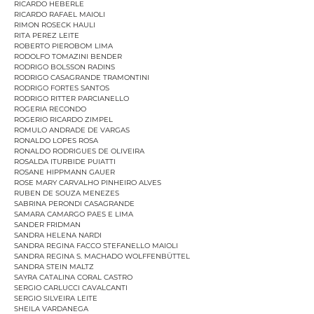
RICARDO HEBERLE
RICARDO RAFAEL MAIOLI
RIMON ROSECK HAULI
RITA PEREZ LEITE
ROBERTO PIEROBOM LIMA
RODOLFO TOMAZINI BENDER
RODRIGO BOLSSON RADINS
RODRIGO CASAGRANDE TRAMONTINI
RODRIGO FORTES SANTOS
RODRIGO RITTER PARCIANELLO
ROGERIA RECONDO
ROGERIO RICARDO ZIMPEL
ROMULO ANDRADE DE VARGAS
RONALDO LOPES ROSA
RONALDO RODRIGUES DE OLIVEIRA
ROSALDA ITURBIDE PUIATTI
ROSANE HIPPMANN GAUER
ROSE MARY CARVALHO PINHEIRO ALVES
RUBEN DE SOUZA MENEZES
SABRINA PERONDI CASAGRANDE
SAMARA CAMARGO PAES E LIMA
SANDER FRIDMAN
SANDRA HELENA NARDI
SANDRA REGINA FACCO STEFANELLO MAIOLI
SANDRA REGINA S. MACHADO WOLFFENBÜTTEL
SANDRA STEIN MALTZ
SAYRA CATALINA CORAL CASTRO
SERGIO CARLUCCI CAVALCANTI
SERGIO SILVEIRA LEITE
SHEILA VARDANEGA