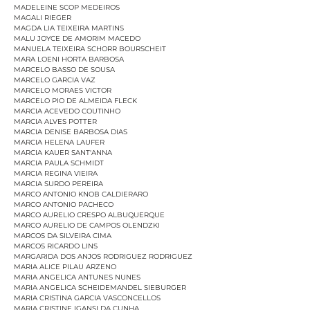
MADELEINE SCOP MEDEIROS
MAGALI RIEGER
MAGDA LIA TEIXEIRA MARTINS
MALU JOYCE DE AMORIM MACEDO
MANUELA TEIXEIRA SCHORR BOURSCHEIT
MARA LOENI HORTA BARBOSA
MARCELO BASSO DE SOUSA
MARCELO GARCIA VAZ
MARCELO MORAES VICTOR
MARCELO PIO DE ALMEIDA FLECK
MARCIA ACEVEDO COUTINHO
MARCIA ALVES POTTER
MARCIA DENISE BARBOSA DIAS
MARCIA HELENA LAUFER
MARCIA KAUER SANT'ANNA
MARCIA PAULA SCHMIDT
MARCIA REGINA VIEIRA
MARCIA SURDO PEREIRA
MARCO ANTONIO KNOB CALDIERARO
MARCO ANTONIO PACHECO
MARCO AURELIO CRESPO ALBUQUERQUE
MARCO AURELIO DE CAMPOS OLENDZKI
MARCOS DA SILVEIRA CIMA
MARCOS RICARDO LINS
MARGARIDA DOS ANJOS RODRIGUEZ RODRIGUEZ
MARIA ALICE PILAU ARZENO
MARIA ANGELICA ANTUNES NUNES
MARIA ANGELICA SCHEIDEMANDEL SIEBURGER
MARIA CRISTINA GARCIA VASCONCELLOS
MARIA CRISTINE IGANSI DA CUNHA