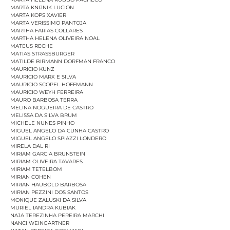
MARTA KNIJNIK LUCION
MARTA KOPS XAVIER
MARTA VERISSIMO PANTOJA
MARTHA FARIAS COLLARES
MARTHA HELENA OLIVEIRA NOAL
MATEUS RECHE
MATIAS STRASSBURGER
MATILDE BIRMANN DORFMAN FRANCO
MAURICIO KUNZ
MAURICIO MARX E SILVA
MAURICIO SCOPEL HOFFMANN
MAURICIO WEYH FERREIRA
MAURO BARBOSA TERRA
MELINA NOGUEIRA DE CASTRO
MELISSA DA SILVA BRUM
MICHELE NUNES PINHO
MIGUEL ANGELO DA CUNHA CASTRO
MIGUEL ANGELO SPIAZZI LONDERO
MIRELA DAL RI
MIRIAM GARCIA BRUNSTEIN
MIRIAM OLIVEIRA TAVARES
MIRIAM TETELBOM
MIRIAN COHEN
MIRIAN HAUBOLD BARBOSA
MIRIAN PEZZINI DOS SANTOS
MONIQUE ZALUSKI DA SILVA
MURIEL IANDRA KUBIAK
NAJA TEREZINHA PEREIRA MARCHI
NANCI WEINGARTNER