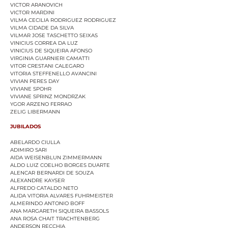
VICTOR ARANOVICH
VICTOR MARDINI
VILMA CECILIA RODRIGUEZ RODRIGUEZ
VILMA CIDADE DA SILVA
VILMAR JOSE TASCHETTO SEIXAS
VINICIUS CORREA DA LUZ
VINICIUS DE SIQUEIRA AFONSO
VIRGINIA GUARNIERI CAMATTI
VITOR CRESTANI CALEGARO
VITORIA STEFFENELLO AVANCINI
VIVIAN PERE
S DAY
VIVIANE SPOHR
VIVIANE SPRINZ MONDRZAK
YGOR ARZENO FERRAO
ZELIG LIBERMANN
JUBILADOS
ABELARDO CIULLA
ADIMIRO SARI
AIDA WEISENBLUN ZIMMERMANN
ALDO LUIZ COELHO BORGES DUARTE
ALENCAR BERNARDI DE SOUZA
ALEXANDRE KAYSER
ALFREDO CATALDO NETO
ALIDA VITORIA ALVARES FUHRMEISTER
ALMERINDO ANTONIO BOFF
ANA MARGARETH SIQUEIRA BASSOLS
ANA ROSA CHAIT TRACHTENBERG
ANDERSON RECCHIA