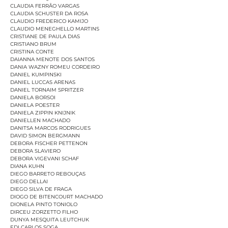
CLAUDIA FERRÃO VARGAS
CLAUDIA SCHUSTER DA ROSA
CLAUDIO FREDERICO KAMIJO
CLAUDIO MENEGHELLO MARTINS
CRISTIANE DE PAULA DIAS
CRISTIANO BRUM
CRISTINA CONTE
DAIANNA MENOTE DOS SANTOS
DANIA WAZNY ROMEU CORDEIRO
DANIEL KUMPINSKI
DANIEL LUCCAS ARENAS
DANIEL TORNAIM SPRITZER
DANIELA BORSOI
DANIELA POESTER
DANIELA ZIPPIN KNIJNIK
DANIELLEN MACHADO
DANITSA MARCOS RODRIGUES
DAVID SIMON BERGMANN
DEBORA FISCHER PETTENON
DEBORA SLAVIERO
DEBORA VIGEVANI SCHAF
DIANA KUHN
DIEGO BARRETO REBOUÇAS
DIEGO DELLAI
DIEGO SILVA DE FRAGA
DIOGO DE BITENCOURT MACHADO
DIONELA PINTO TONIOLO
DIRCEU ZORZETTO FILHO
DUNYA MESQUITA LEUTCHUK
EDI CARLOS SOGA