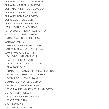
JULIANA KONRAD OLSZEWSKI
JULIANA MASTELLA SARTORI
JULIANA TAINSKI DE AZEVEDO
JULIANO LUIS FONTANARI
JULIANO ROMANO PORTO
JULIO CESAR BEBBER
JULIO MASSUO MAKIMORI
KARIN DANIELE MOMBACH
KATIA BATISTA DO NASCIMENTO
KATIA RAMIL MAGALHÃES
KYUANA AZEREDO DE LIMA
LARISSA PANTE
LAURA CICONET MARÓSTICA
LAURA MAGALHÃES MOREIRA
LAURA VARGAS FLEITH
LEANDRO MARLON RIGHI
LEANDRO TIMM PIZUTTI
LEIA MARIA SILVA KLOCHNER
LEILA TANNOUS
LEONARDO EVANGELISTA DA SILVEIRA
LEONARDO LIBRELOTTO RUBIN
LEONARDO LUDWIG PAIM
LEONARDO PRATES DE LIMA
LEONELO PRATES DE LIMA
LETICIA ALINE MARTINEZ SMANIOTTO
LETICIA ALPI ROSSETTI
LETICIA DA CUNHA KIPPER
LETICIA TEIXEIRA
LIGIA SOMENZI
LIGIA VELLY ATHAYDE