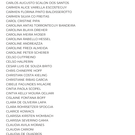
CARLOS AUGUSTO SCALON DOS SANTOS
CARMEN ALICE VARELLA ESCOSTEGUY
CARMEN FLORINA PINTO BALDISSEROTTO
CARMEN SILVIA CO FREITAS
CAROL CRISTINE PIPA
CAROLINA ANTAS TORRONTEGUY BANDEIRA
CAROLINA BLAYA DREHER
CAROLINA MEIRA MOSER
CAROLINA RABELLO HESSEL
CAROLINE ANDREAZZA
CAROLINE FREDI ALMEIDA
CAROLINE PETER SCHERER
CELSO GUTFREIND
CELSO HALPERIN
CESAR LUIS DE SOUZA BRITO
CHRIS CHINEPPE HOFF
CHRISTIAN COSTA KIELING
CHRISTIANE RIBAS GARCIA
CIBELE FAGUNDES MILAGRE
CINTIA PAOLA SCOPEL
CINTYA KELLY MOURA OGLIARI
CISLAINE FONTANA BOFF
CLARA DE OLIVEIRA LAPA
CLARA ROHRSETZER SFOGGIA
CLARICE KOWACS
CLARISSA KIRSTEN MOMBACH
CLARISSA SEVERINO GAMA
CLAUDIA AVILA MORAES
CLAUDIA CARIONI
CLAUDIA DE QUADROS