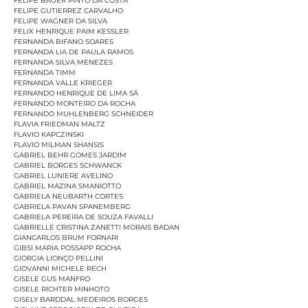
FELIPE BAUER PINTO DA COSTA
FELIPE GUTIERREZ CARVALHO
FELIPE WAGNER DA SILVA
FELIX HENRIQUE PAIM KESSLER
FERNANDA BIFANO SOARES
FERNANDA LIA DE PAULA RAMOS
FERNANDA SILVA MENEZES
FERNANDA TIMM
FERNANDA VALLE KRIEGER
FERNANDO HENRIQUE DE LIMA SÁ
FERNANDO MONTEIRO DA ROCHA
FERNANDO MUHLENBERG SCHNEIDER
FLAVIA FRIEDMAN MALTZ
FLAVIO KAPCZINSKI
FLAVIO MILMAN SHANSIS
GABRIEL BEHR GOMES JARDIM
GABRIEL BORGES SCHWANCK
GABRIEL LUNIERE AVELINO
GABRIEL MAZINA SMANIOTTO
GABRIELA NEUBARTH CORTES
GABRIELA PAVAN SPANEMBERG
GABRIELA PEREIRA DE SOUZA FAVALLI
GABRIELLE CRISTINA ZANETTI MORAIS BADAN
GIANCARLOS BRUM FORNARI
GIBSI MARIA POSSAPP ROCHA
GIORGIA LIONÇO PELLINI
GIOVANNI MICHELE RECH
GISELE GUS MANFRO
GISELE RICHTER MINHOTO
GISELY BARDDAL MEDEIROS BORGES