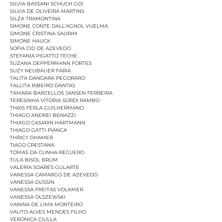
SILVIA BASSANI SCHUCH GOI
SILVIA DE OLIVEIRA MARTINS
SILZA TRAMONTINA
SIMONE CONTE DALL’AGNOL VUELMA
SIMONE CRISTINA SAURIM
SIMONE HAUCK
SOFIA CID DE AZEVEDO
STEFANIA PIGATTO TECHE
SUZANA DEPPERMANN FORTES
SUZY NEUBAUER FARIA
TALITA DANDARA PEGORARO
TALLITA RIBEIRO DANTAS
TAMARA BARCELLOS JANSEN FERREIRA
TERESINHA VITORIA SORDI RAMBO
THAIS FERLA GUILHERMANO
THIAGO ANDREI BENAZZI
THIAGO CASARIN HARTMANN
THIAGO GATTI PIANCA
THRICY DHAMER
TIAGO CRESTANA
TOMAS DA CUNHA RECUERO
TULA BISOL BRUM
VALERIA SOARES GULARTE
VANESSA CAMARGO DE AZEVEDO
VANESSA DUSSIN
VANESSA FREITAS VOLKMER
VANESSA OLSZEWSKI
VANINA DE LIMA MONTEIRO
VAUTO ALVES MENDES FILHO
VERONICA CIULLA