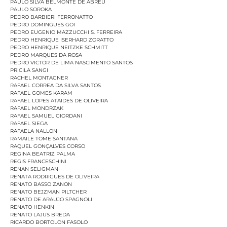
PAULO SILVA BELMONTE DE ABREU
PAULO SOROKA
PEDRO BARBIERI FERRONATTO
PEDRO DOMINGUES GOI
PEDRO EUGENIO MAZZUCCHI S. FERREIRA
PEDRO HENRIQUE ISERHARD ZORATTO
PEDRO HENRIQUE NEITZKE SCHMITT
PEDRO MARQUES DA ROSA
PEDRO VICTOR DE LIMA NASCIMENTO SANTOS
PRICILA SANGI
RACHEL MONTAGNER
RAFAEL CORREA DA SILVA SANTOS
RAFAEL GOMES KARAM
RAFAEL LOPES ATAIDES DE OLIVEIRA
RAFAEL MONDRZAK
RAFAEL SAMUEL GIORDANI
RAFAEL SIEGA
RAFAELA NALLON
RAMAILE TOME SANTANA
RAQUEL GONÇALVES CORSO
REGINA BEATRIZ PALMA
REGIS FRANCESCHINI
RENAN SELIGMAN
RENATA RODRIGUES DE OLIVEIRA
RENATO BASSO ZANON
RENATO BEJZMAN PILTCHER
RENATO DE ARAUJO SPAGNOLI
RENATO HENKIN
RENATO LAJUS BREDA
RICARDO BORTOLON FASOLO