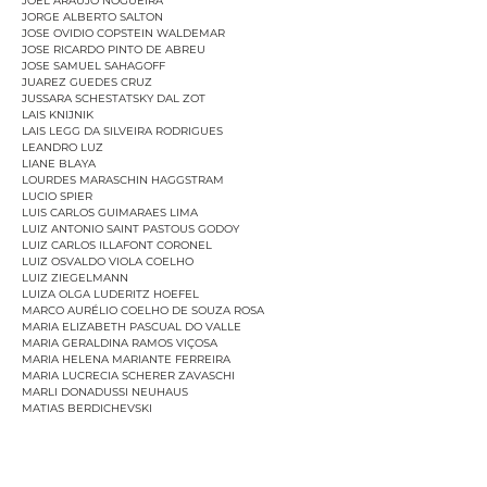
JOEL ARAUJO NOGUEIRA
JORGE ALBERTO SALTON
JOSE OVIDIO COPSTEIN WALDEMAR
JOSE RICARDO PINTO DE ABREU
JOSE SAMUEL SAHAGOFF
JUAREZ GUEDES CRUZ
JUSSARA SCHESTATSKY DAL ZOT
LAIS KNIJNIK
LAIS LEGG DA SILVEIRA RODRIGUES
LEANDRO LUZ
LIANE BLAYA
LOURDES MARASCHIN HAGGSTRAM
LUCIO SPIER
LUIS CARLOS GUIMARAES LIMA
LUIZ ANTONIO SAINT PASTOUS GODOY
LUIZ CARLOS ILLAFONT CORONEL
LUIZ OSVALDO VIOLA COELHO
LUIZ ZIEGELMANN
LUIZA OLGA LUDERITZ HOEFEL
MARCO AURÉLIO COELHO DE SOUZA ROSA
MARIA ELIZABETH PASCUAL DO VALLE
MARIA GERALDINA RAMOS VIÇOSA
MARIA HELENA MARIANTE FERREIRA
MARIA LUCRECIA SCHERER ZAVASCHI
MARLI DONADUSSI NEUHAUS
MATIAS BERDICHEVSKI
MAURO GUS
MIGUEL ABIB ADAD
NEISS FELIX SANTIN
NEUSA KNIJNIK LUCION