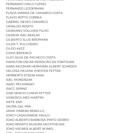
FERNANDO GRILO GOMES
FERNANDO LEJDERMAN
FLAVIA MARISA DE CAMARGO COSTA
FLAVIO ROTTA CORREA
GABRIEL NEVES CAMARGO
GERALDO ROSITO
GERMANO VOLLMER FILHO
GERSON ISAC BERLIM
GILBERTO SLUD BROFMAN
GILDA T. PULCHERIO
GILDO KATZ
GISHA BRODACZ
GLEY SILVA DE PACHECO COSTA
HAMILTON OSCAR PERDIGÃO DA FONTOURA
HANS INGOMAR HERMANN ALBERT SCHREEN
HELOISA HELENA POESTER FETTER
HERBERTO EDSON MAIA
IDEL MONDRZAK
ISAAC PECHANSKY
ISACC SPRINZ
IVAN SERGIO CUNHA FETTER
IVANOSCA INES MARTINI
IVETE ENK
JACIRA DAL PRA
JAIME PARERA REBELLO
JOACY CASAGRANDE PAULO
JOAO ALBERTO BARBOSA PINTO OSORIO
JOAO RENATO SILVEIRA HECKTHEUER
JOAO VAGNER ALBERT NUNES