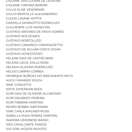
GISLAINE SPEGGIORIN DE OLIVEIRA
GISLAINE VIRGINIA BARONI
GIULIA ELISE VENDRAME
GIULIO BERTOLLO ALEXANDRINO
GLEDIS LISIANE MOTTA
GRAZIELA SMANIOTTO RODRIGUES
GUILHERME LUIS MENEGON
GUSTAVO ANTONIO DE PAIVA SOARES
GUSTAVO BOLOGNESI
GUSTAVO BORTOLUZZI
GUSTAVO CAMARGO COMMAZZETTO
GUSTAVO DE AGUIAR COSTA CESAR
GUSTAVO SCHESTATSKY
HELENA DIAS DE CASTRO BINS
HELENA LIEGE DALLA ROSA
HELENA OLIVEIRA RODRIGUES
HELVIO CARPIM CORREA
HENRIQUE BORGES DO NASCIMENTO NETO
HUGO YAMANOI SOUZA
IANE GONZATTO
IDETE ZIMERMAN BIZZI
IGOR DIAS DE OLIVEIRA ALCANTARA
IGOR DOURADO PEREIRA
IGOR FABBRIN MARTINS
INGRID BORBA HARTMANN
IONE CARLA WAGNER RUSSI
ISABELLA MAIA FERRAZ MARTINS
ISADORA VERONESE BASSO
IVES CAVALCANTE PASSOS
IVO JOSE MOZER PEIXOTO