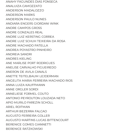
ANAHY FAGUNDES DIAS FONSECA
ANALUIZA CAMOZZATO
ANDERSON MADALOZZO
ANDERSON MARKS
ANDERSON PAULO NUNES
ANDIARA ENGERS GIORDANI WINK
ANDRE CAMPOS GROSS
ANDRE GONZALES REAL
ANDRE LUIZ KERSTING CORREA
ANDRE LUIZ SCHUH TEIXEIRA DA ROSA
ANDRE MACHADO PATELLA
ANDREA POYASTRO PINHEIRO
ANDREIA SANDRI
ANDRES KIELING
ANE MARLISE PORT RODRIGUES
ANELISE CARVALHO FIGUEIREDO
ANERON DE AVILA CANALS
ANETTE TEITELBAUM LEJDERMAN
ANGELITA MARIA FERREIRA MACHADO RIOS
ANNA LUIZA KAUFFMANN
ANNE ORGLER SORDI
ANNELIESE FORMEL COUTO
ANTONIO PEYROUTON LOUZADA NETO
APIO MURILO FAREZIN SCHOLL
ARIEL ROITMAN
ARTHUR BEZERRA FALCAO
AUGUSTO FERREIRA GOLLER
AUGUSTO MARTINS LUCAS BITTENCOURT
BERENICE GOMES GIANNETTI
BERENICE RATZKOWSKI