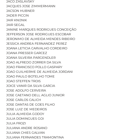
JACO ZASLAVSKY
JACQUES JOSE ZIMMERMANN
JACSON HUBNER
JADER PICCIN
JAIR KNIJNIK
JAIR SEGAL
JANINE MARQUES RODRIGUES CONCEIÇÃO
JEFFERSON JOSE RODRIGUES ESCOBAR
JERONIMO DE ALMEIDA MENDES RIBEIRO
JESSICA ANDREA FERNANDEZ PEREZ
JOANA LETICIA CARVALHO CORDEIRO
JOANA PRESSER GARCEZ
JOANA SILVEIRA PARGENDLER
JOAO ALFREDO ZORRER DA SILVA
JOAO FRANCISCO POLLO GASPARY
JOAO GUILHERME DE ALMEIDA JORDANI
JOAO PAULO BOTELHO TOME
JOAO STEFFEN TROIS
JOICE VANIR DA SILVA GARCIA
JOSE ADOLFO CERVEIRA
JOSE CAETANO DELL AGLIO JUNIOR
JOSE CARLOS CALICH
JOSE DANTAS DE GOES FILHO
JOSE LUIZ DE MEDEIROS
JULIA ALMEIDA GODOY
JULIA DOMINGUES GOI
JULIA FROZI
JULIANA ANDRE ROSANO
JULIANA CHIES GALVAN
JULIANA FERNANDES TRAMONTINA