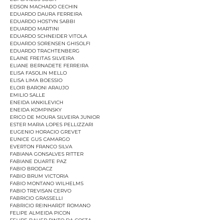
EDSON MACHADO CECHIN
EDUARDO DAURA FERREIRA
EDUARDO HOSTYN SABBI
EDUARDO MARTINI
EDUARDO SCHNEIDER VITOLA
EDUARDO SORENSEN GHISOLFI
EDUARDO TRACHTENBERG
ELAINE FREITAS SILVEIRA
ELIANE BERNADETE FERREIRA
ELISA FASOLIN MELLO
ELISA LIMA BOESSIO
ELOIR BARONI ARAUJO
EMILIO SALLE
ENEIDA IANKILEVICH
ENEIDA KOMPINSKY
ERICO DE MOURA SILVEIRA JUNIOR
ESTER MARIA LOPES PELLIZZARI
EUGENIO HORACIO GREVET
EUNICE GUS CAMARGO
EVERTON FRANCO SILVA
FABIANA GONSALVES RITTER
FABIANE DUARTE PAZ
FABIO BRODACZ
FABIO BRUM VICTORIA
FABIO MONTANO WILHELMS
FABIO TREVISAN CERVO
FABRICIO GRASSELLI
FABRICIO REINHARDT ROMANO
FELIPE ALMEIDA PICON