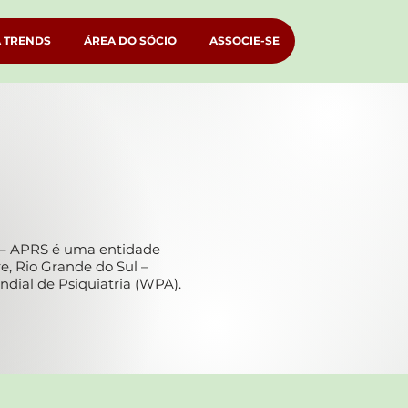
A TRENDS
ÁREA DO SÓCIO
ASSOCIE-SE
l – APRS é uma entidade
re, Rio Grande do Sul –
dial de Psiquiatria (WPA).